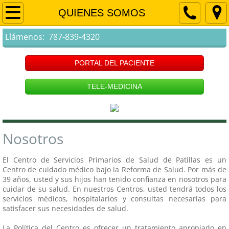
PRINCIPAL
QUIENES SOMOS
Llámenos: 787-839-4320
QUIENES SOMOS
SERVICIOS
PORTAL DEL PACIENTE
TELE-MEDICINA
FACULTAD MÉDICA
PROGRAMA DE DESCUENTOS
Nosotros
LOCALIDADES Y HORARIOS
El Centro de Servicios Primarios de Salud de Patillas es un
Clínicas
Centro de cuidado médico bajo la Reforma de Salud. Por más de
39 años, usted y sus hijos han tenido confianza en nosotros para
cuidar de su salud. En nuestros Centros, usted tendrá todos los
Sala de Emergencia
servicios médicos, hospitalarios y consultas necesarias para
satisfacer sus necesidades de salud.
Oficinas Administrativas
La Política del Centro es ofrecer un tratamiento apropiado en