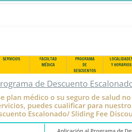
SERVICIOS
FACULTAD
PROGRAMA
LOCALIDADE
MÉDICA
DE
Y HORARIOS
DESCUENTOS
rograma de Descuento Escalonad
ne plan médico o su seguro de salud no
rvicios, puedes cualificar para nuestr
scuento Escalonado/ Sliding Fee Discou
Aplicación al Programa de D