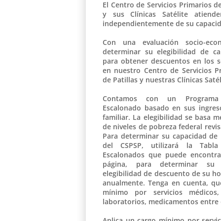
El Centro de Servicios Primarios de
y sus Clínicas Satélite atiend
independientemente de su capacid
​Con una evaluación socio-ec
determinar su elegibilidad de c
para obtener descuentos en los se
en nuestro Centro de Servicios P
de Patillas y nuestras Clínicas Saté
Contamos con un Programa
Escalonado basado en sus ingres
familiar. La elegibilidad se basa m
de niveles de pobreza federal rev
Para determinar su capacidad de 
del CSPSP, utilizará la Tabl
Escalonados que puede encontr
página, para determinar su e
elegibilidad de descuento de su h
anualmente. Tenga en cuenta, qu
mínimo por servicios médicos,
laboratorios, medicamentos entre 
Aplica un cargo mínimo por servic