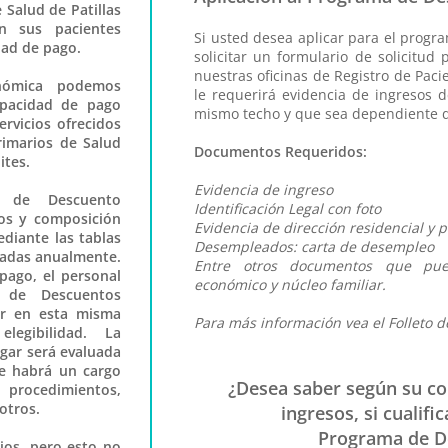
 Salud de Patillas
en sus pacientes
Si usted desea aplicar para el prog
ad de pago.
solicitar un formulario de solicitu
nuestras oficinas de Registro de Paci
onómica podemos
le requerirá evidencia de ingresos d
apacidad de pago
mismo techo y que sea dependiente de
rvicios ofrecidos
rimarios de Salud
Documentos Requeridos:
lites.
Evidencia de ingreso
 de Descuento
​Identificación Legal con foto
os y composición
Evidencia de dirección residencial y p
ediante las tablas
Desempleados: carta de desempleo
isadas anualmente.
​Entre otros documentos que pue
pago, el personal
económico y núcleo familiar.
a de Descuentos
ar en esta misma
Para más información vea el Folleto 
legibilidad. La
ogar será evaluada
e habrá un cargo
¿Desea saber según su co
 procedimientos,
otros.
ingresos, si cualifi
Programa de D
ios, pero esto no